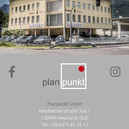
Planpunkt GmbH
Handwerkerstraße Süd 1
I-39044 Neumarkt (BZ)
Tel.
+39 0471 81 15 11