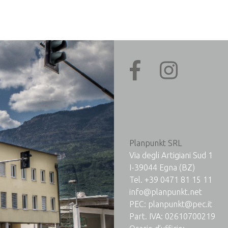
Planpunkt SRL
Via degli Artigiani Sud 1
I-39044 Egna (BZ)
Tel.
+39 0471 81 15 11
info@planpunkt.net
PEC:
planpunkt@pec.it
Part. IVA: 02610700219