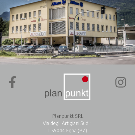
Planpunkt SRL
Via degli Artigiani Sud 1
I-39044 Egna (BZ)